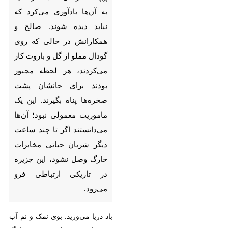
شوند. صالح و همکارانش در
حالی که روی گودال مملو از گل
و باروت کار می‌کردند، هر لحظه
مجبور بودند برای جانشان پشت
صخره‌ها پناه بگیرند. این یک
ماموریت معمولی نبود؛ آن‌ها
می‌دانستند اگر تا چند ساعت
دیگر شریان حیاتی مخابرات
خارگ وصل نشود، این جزیره در
تاریکی ارتباطی فرو می‌رود.
باد دریا می‌وزید. بوی نمک و نم آب
در هوا بود. هوای جزیره خارگ همیشه
♿︎
همین موقع از زمستان، همین روزها
همین قدر دلنشین و به دور از رویای