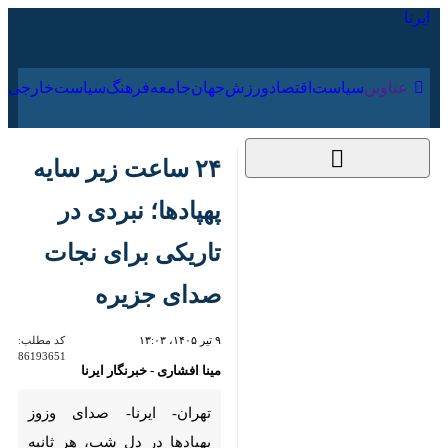
۱۶ مرداد ۱۴۰۵
عناوین‌
سیاست
اقتصاد
ورزش
جهان
جامعه
فرهنگ
سیاس
۲۴ ساعت زیر سایه‌
پهپادها؛ نبردی در
تاریکی برای نجات
صدای جزیره
۹ تیر ۱۴۰۵، ۱۳:۰۳
کد مطلب:
86193651
مینا افشاری - خبرنگار ایرنا
تهران- ایرنا- صدای وزوز پهپادها
در دل شب، هر ثانیه به آن‌ها
یادآوری می‌کرد که نباید دیده