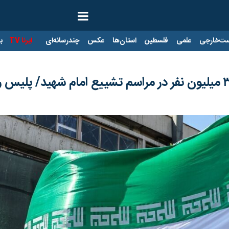
ت‌خارجی
علمی
فلسطین
استان‌ها
عکس
چندرسانه‌ای
ایرنا TV
با