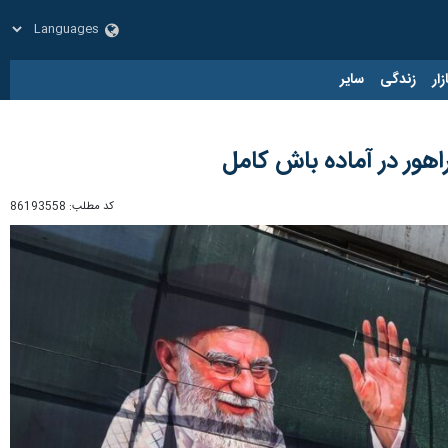
زار
زندگی
سایر
کد مطلب:
86193558