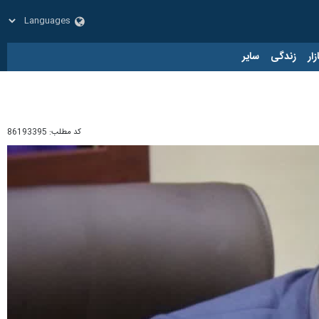
زار
زندگی
سایر
کد مطلب:
86193395