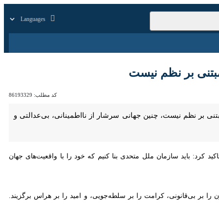
زار
زندگی
سایر
بر نظم نیست
کد مطلب:
86193329