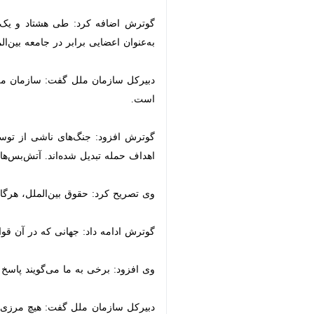
نیویورک – ایرنا- دبیرکل سازمان ملل
مجازات است.