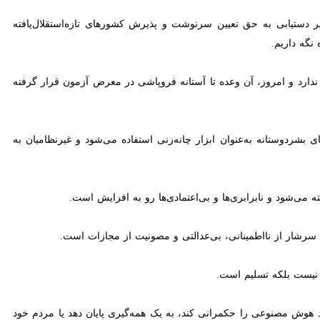
بر نظم نیست، چنین جهانی سرشار از نااطمینانی، بی‌عدالتی و مصونیت از