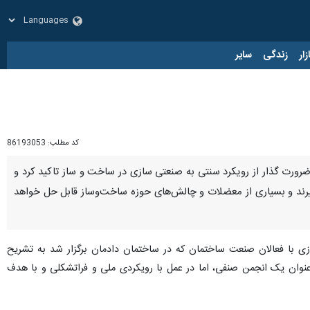
زار
زندگی
سایر
کد مطلب:
86193053