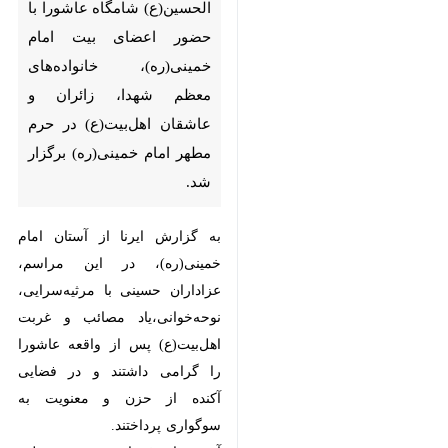
الحسین(ع) شامگاه عاشورا با
حضور اعضای بیت امام
خمینی(ره)، خانواده‌های معظم
شهدا، زائران و عاشقان
اهل‌بیت(ع) در حرم مطهر امام
خمینی(ره) برگزار شد.
به گزارش ایرنا از آستان امام
خمینی(ره)، در این مراسم، عزاداران
حسینی با مرثیه‌سرایی، نوحه‌خوانی،یاد
مصائب و غربت اهل‌بیت(ع) پس از
واقعه عاشورا را گرامی داشتند و در
فضایی آکنده از حزن و معنویت به
سوگواری پرداختند.
آیین شام غریبان در حرم مطهر امام
خمینی(س) با حضور اعضای بیت
امام و جمع کثیری از دلدادگان