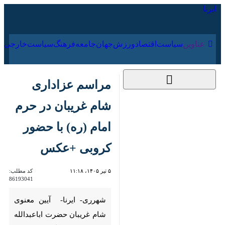
۱۷ مرداد ۱۴۰۵
عناوین‌
سیاست
اقتصاد
ورزش
جهان
جامعه
فرهنگ
سیاس
مراسم عزاداری شام
غریبان در حرم امام
(ره) با حضور کروبی
+عکس
۵ تیر ۱۴۰۵، ۱۱:۱۸
کد مطلب:
86193041
شهرری- ایرنا- ️ آیین معنوی شام
غریبان حضرت اباعبدالله