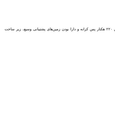
 جدید درباره ساخت و بهره برداری کارخانه بلندینگ مواد نفتی با هدف
نامه پس از انجام مراحل قانونی و اخذ مجوزهای لازم از سازمان بنادر و
ظف است پس از چهار ماه درباره ارائه طرح‌های توجیهی، انتخاب مشاور،
اهد شد.
ری بخش خصوصی، بصورت مستقیم برای ۳۵ نفر اشتغال ایجاد خواهد شد و ظرفیت تولیدی و ارزش افزوده محصولات نفتی بندرامیرآباد نیز افزایش