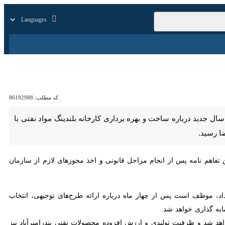
زار
زندگی
سایر
کد مطلب:
86192988