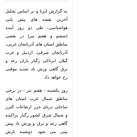
به گزارش ایرنا و بر اساس تحلیل
آخرین نقشه های پیش یابی
هواشناسی، طی دو روز آینده (ششم
و هفتم تیر) در بعضی مناطق استان
های آذربایجان غربی، آذربایجان
شرقی، اردبیل و غرب گیلان ابرناکی
رگبار باران رعد و برق گاهی وزش
باد شدید موقتی رخ خواهد داد.
روز یکشنبه - هفتم تیر - در برخی
مناطق شمال غرب استان های
ساحلی دریای خزر ارتفاعات البرز و
شمال شرق کشور رگبار پراکنده
گاهی رعد و برق و وزش باد پیش
×
بینی می شود. دوشنبه بارش پراکنده
♿︎
در سواحل دریای خزر مورد انتظار
×
است.