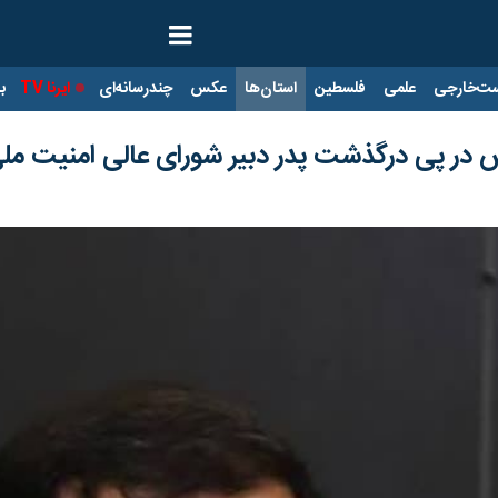
ت‌خارجی
علمی
فلسطین
استان‌ها
عکس
چندرسانه‌ای
ایرنا TV
با
س در پی درگذشت پدر دبیر شورای عالی امنیت مل