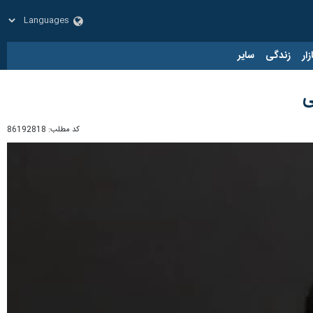
زار
زندگی
سایر
ی
کد مطلب:
86192818