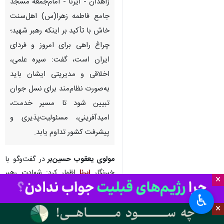
زاهدان - ایرنا - امام‌جمعه مسجد
جامع فاطمه زهرا(س) اهل‌سنت
خاش با تأکید بر اینکه رهبر شهید؛
چراغ راهی برای امروز و فردای
ایران است، گفت: سیره علمی،
اخلاقی و مدیریتی ایشان باید
به‌صورت نظام‌مند برای نسل جوان
تبیین شود تا مسیر خدمت،
امیدآفرینی، مسئولیت‌پذیری و
پیشرفت کشور تداوم یابد.
مولوی یعقوب حسین‌بر
در گفت‌وگو با
خبرنگار
ایرنا
اظهار کرد: شهادت رهبر
×
شهید اگرچه اندوهی عمیق برای ملت
♿︎
ایران به همراه داشت، اما این رخداد
×
باید به فرصتی برای افزایش تلاش،