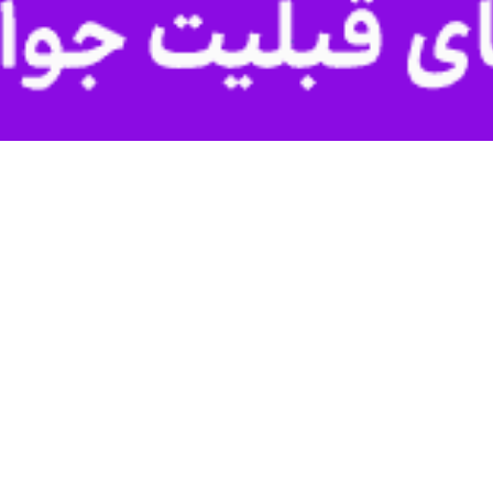
 تاسوعای حسینی، مردم مؤمن و عزادار خوزستان بار دیگر با برگزاری آیین‌ه
 مساجد، حسینیه‌ها و تکایا را در غمی عمیق و معنوی فرو بردند.
های عزاداری در برخی مناطق اهواز و دیگر شهرهای استان با نوای «یا حسین
لا، حضرت ابوالفضل العباس(ع) اشک ماتم ریختند.
ان در هاله‌ای از اندوه و احترام فرو رفته بود و صدای نوحه‌خوانی و طنین
 مساجد و حسینه ها به عزاداری پرداختند و مردم، زن و مرد، پیر و جوان، در ک
ی و اطعام عزاداران، جلوه‌ای از همدلی و کرامت حسینی را به نمایش گذاشتند.
ی خوزستانی همچون دمام‌زنی، سینه‌زنی دسته‌جمعی و نوحه‌های محلی، رنگ و
ن دیار به شمار می‌رود.
ر ریش‌سفیدان و پیرغلامان حسینی نیز نشان می‌داد که مسیر محبت به اهل‌ب