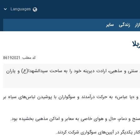
زار
زندگی
سایر
لا
کد مطلب:
86192021