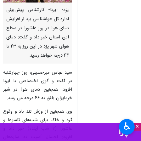
یزد- ایرنا- کارشناس پیش‌بینی
اداره کل هواشناسی یزد از افزایش
دمای هوا در روز عاشورا در سطح
این استان خبر داد و گفت: دمای
هوای شهر یزد در این روز به ۴۳ تا
۴۴ درجه خواهد رسید.
سید عباس میرحسینی، روز چهارشنبه
در گفت و گوی اختصاصی با ایرنا
افزود: همچنین دمای هوا در شهر
خرماپزان بافق به ۴۶ درجه می رسد.
وی همچنین از وزش تند باد و وقوع
گرد و خاک برای شب‌های تاسوعا و
♿︎
×
عاشورا (۲ شب آینده) خبر داد و
افزود: احتمال آسیب به سازه‌های