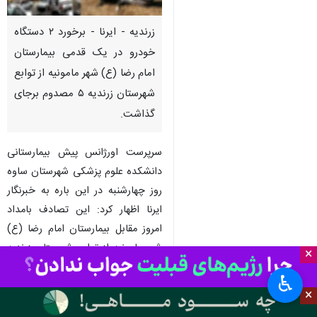
زرندیه - ایرنا - برخورد ۲ دستگاه
خودرو در یک قدمی بیمارستان
امام رضا (ع) شهر مامونیه از توابع
شهرستان زرندیه ۵ مصدوم برجای
گذاشت.
سرپرست اورژانس پیش بیمارستانی
دانشکده علوم پزشکی شهرستان ساوه
روز چهارشنبه در این باره به خبرنگار
ایرنا اظهار کرد: این تصادف بامداد
امروز مقابل بیمارستان امام رضا (ع)
شهر مامونیه از توابع شهرستان زرندیه
×
و بین یک دستگاه خودروی ساینا و
♿︎
یک دستگاه زانتیا روی داد.
×