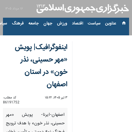
۱۶ مرداد ۱۴۰۵
عناوین‌
سیاست
اقتصاد
ورزش
جهان
جامعه
فرهنگ
سیاس
اینفوگرافیک| پویش
«مهر حسینی، نذر
خون» در استان
اصفهان
۳ تیر ۱۴۰۵، ۱۵:۲۲
کد مطلب:
86191752
اصفهان-ایرنا- پویش «مهر
حسینی، نذر خون» با هدف ترویج