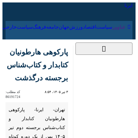
۱۸ مرداد ۱۴۰۵
عناوین‌
سیاست
اقتصاد
ورزش
جهان
جامعه
فرهنگ
پارکوهی هارطونیان
کتابدار و کتاب‌شناس
برجسته درگذشت
۳ تیر ۱۴۰۵، ۸:۵۴
کد مطلب:
86191724