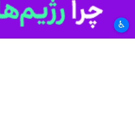
♿︎
عزت، آزادگی، دفاع از مظلوم، ولایت‌مد
به گزارش ایرنا، همزمان با شب تاسوعا
و روستایی، ارادت خود را به حضرت ابو
ولایت فقیه و نیروهای مسلح جمهوری اسل
در این آیین‌ها، روحانیان و سخنرانان 
تشریح کردند.