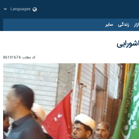
زار
زندگی
سایر
شورایی
کد مطلب:
86191674