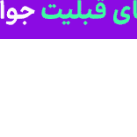
اری و ایستادگی در برابر ظلم و استکبار است و امروز ملت ایران ادامه‌دهنده ه
ی حسینی، شهرستان خاش غرق در شور و شعور عاشورایی شد و هیات‌های مذهبی،
الفضل العباس(ع) و سید و سالار شهیدان حضرت امام حسین(ع) ابراز کردند.
مردم ولایتمدار خاش همچنین با حضور پرشور در تجمع
امی ایران تاکید کردند.
مذهبی با تبیین ابعاد مختلف قیام عاشورا، نقش حضرت ابوالفضل العباس(ع) 