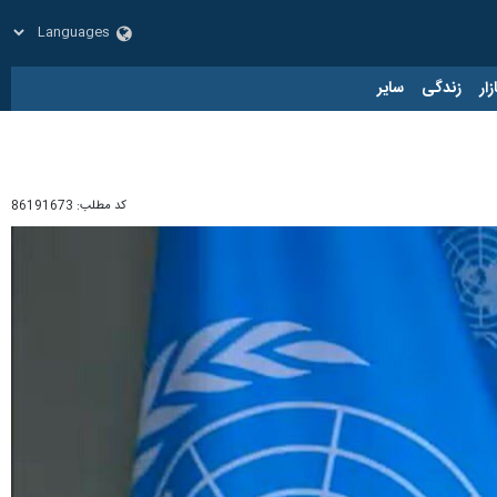
زار
زندگی
سایر
کد مطلب:
86191673