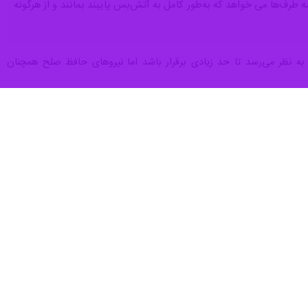
 طرف‌ها می خواهد که به‌طور کامل به آتش‌بس پایبند بمانند و از هرگونه
به نظر می‌رسد تا حد زیادی برقرار باشد اما نیروهای حافظ صلح همچنان
یم اسرائیل ابتدا آتش سنگین مسلسل شلیک کرده و سپس یک تانک اسرائیلی
هدف زیر نظر گرفتن نیروهای حافظ صلح سازمان ملل انجام می‌شد.
کشنبه نخستین روزی بوده که از زمان تشدید درگیری‌ها میان رژیم اسرائیل
وی افزود: این وضعیت در مقایسه با روز شنبه کاهش چشمگیری را نشان می‌دهد؛ روزی که نیروهای حافظ صلح «چندین حمله هوایی و ۴۵۱ مورد تیراندازی» را به ارتش (رژیم) اسرائیل و «۲۰
ال جنایات ارتکابی علیه صلح‌بانان سازمان ملل تصویب و بر لزوم تحقیق و