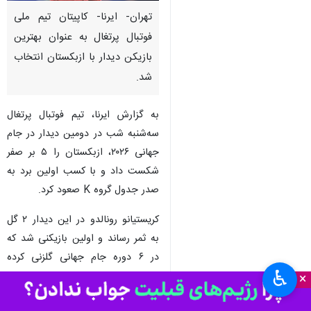
تهران- ایرنا- کاپیتان تیم ملی
فوتبال پرتغال به عنوان بهترین
بازیکن دیدار با ازبکستان انتخاب
شد.
به گزارش ایرنا، تیم فوتبال پرتغال
سه‌شنبه شب در دومین دیدار در جام
جهانی ۲۰۲۶، ازبکستان را ۵ بر صفر
شکست داد و با کسب اولین برد به
صدر جدول گروه K صعود کرد.
کریستیانو رونالدو در این دیدار ۲ گل
به ثمر رساند و اولین بازیکنی شد که
در ۶ دوره جام جهانی گلزنی کرده
♿︎
است.
×
درخشش رونالدو سبب شد تا کاپیتان