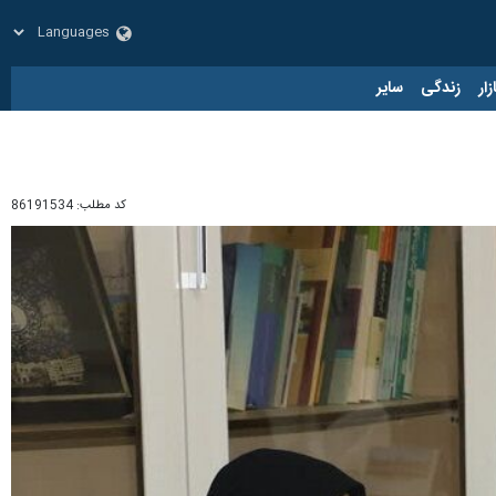
زار
زندگی
سایر
کد مطلب:
86191534