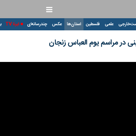
ت‌خارجی
علمی
فلسطین
استان‌ها
عکس
چندرسانه‌ای
ایرنا TV
با
ی در مراسم یوم العباس زنجان