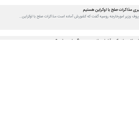
یری مذاکرات صلح با اوکراین هستیم
لاوروف وزیر امورخارجه روسیه گفت که کشورش آماده است مذاکرات صلح با اوکراین…
تیماتوم زلنسکی؛ آیا پای بلاروس به جنگ باز می‌شود؟
 ضرب الاجل یک هفته‌ای ولادیمیر زلنسکی رئیس‌جمهور اوکراین درباره برچیدن…
نگ جهانی در روسیه و تداوم نگاه بدبینانه به آلمان
ز «یادبود و اندوه» در تقویم این…