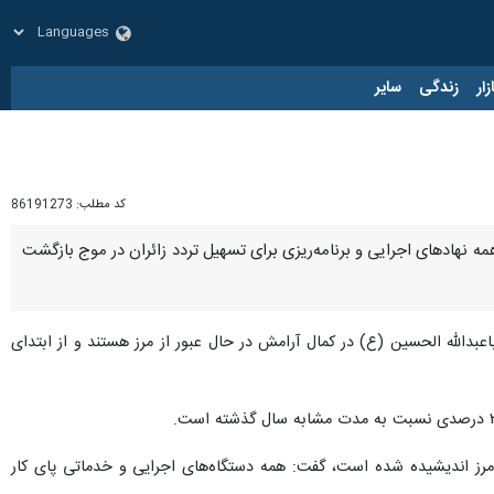
زار
زندگی
سایر
کد مطلب:
86191273