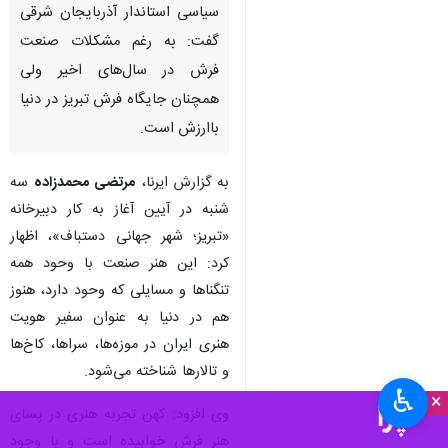
سیاسی استاندار آذربایجان شرقی
گفت: به رغم مشکلات صنعت
فرش در سال‌های اخیر ولی
همچنان جایگاه فرش تبریز در دنیا
باارزش است.
به گزارش ایرنا،
مرتضی محمدزاده
سه
شنبه در آیین آغاز به کار دبیرخانه
«تبریز؛ شهر جهانی دستباف»، اظهار
کرد: این هنر صنعت با وحود همه
تنگناها و مسایلی که وحود دارد، هنوز
هم در دنیا به عنوان سفیر هویت
هنری ایران در موزه‌ها، سراها، کاخ‌ها
و تالارها شناخته می‌شود.
♿︎
×
وی افزود: کهن تجربه هنری در پسای
هنر فرش خوابیده است و با وجود