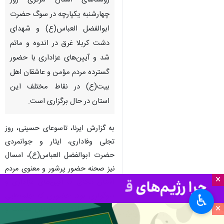
اراک - ایرنا - همزمان با فرارسیدن
تاسوعای حسینی، شهرها و
روستاهای استان مرکزی روز
چهارشنبه یکپارچه در سوگ حضرت
ابوالفضل العباس(ع) و شهدای
دشت کربلا غرق در اندوه و ماتم
شد و آیین‌های عزاداری با حضور
گسترده مردم مؤمن و عاشقان اهل
بیت(ع) در نقاط مختلف این
استان در حال برگزاری است.
×
♿︎
به گزارش ایرنا، تاسوعای حسینی، روز
×
تجلی وفاداری، ایثار و جوانمردی