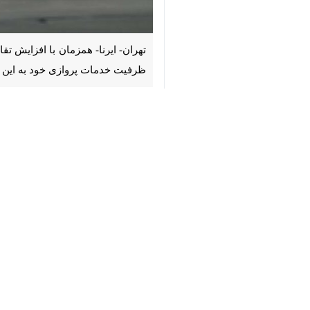
♿︎
تهران- ایرنا- همزمان با افزایش تقا
خدمات پروازی خود به این مقصد را اف
×
مقدس به ۱۱ ایستگاه رسید.
بر این اساس، هما در هفته جاری و در 
ساری، گرگان، کرمانشاه، تبریز، رامسر، یز
همچنین پروازهای مسیر یزد- مشهد که پی
گسترش شبکه پروازی هما به مشهد مقدس 
حداکثری از ظرفیت ناوگان خود، دسترسی 
مسافران می‌توانند برای تهیه بلیت این
مسافرتی مجاز مراجعه کنند. همچنین امکان خرید بلیت از