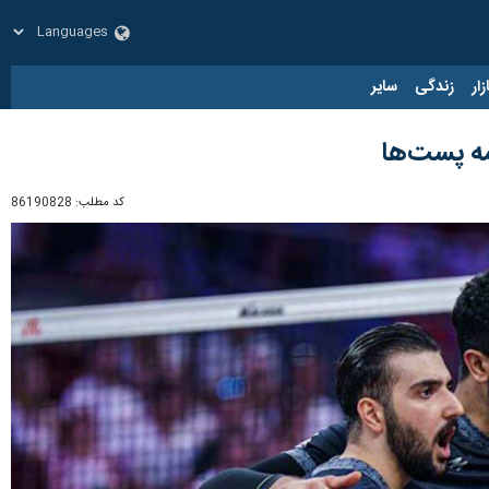
زار
زندگی
سایر
کد مطلب:
86190828