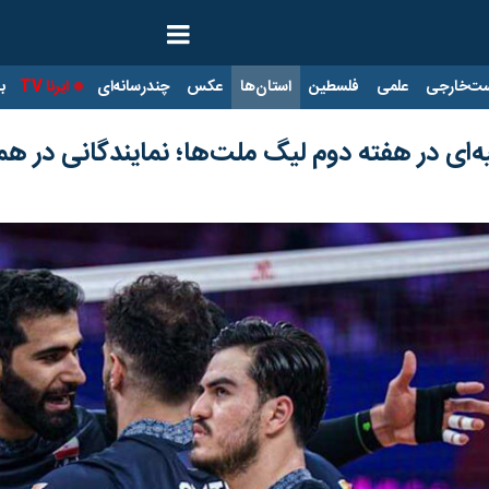
ت‌خارجی
علمی
فلسطین
استان‌ها
عکس
چندرسانه‌ای
ایرنا TV
با