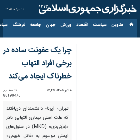
۱۶ مرداد ۱۴۰۵
عناوین‌
سیاست
اقتصاد
ورزش
جهان
جامعه
فرهنگ
سیاس
چرا یک عفونت ساده در
برخی افراد التهاب
خطرناک ایجاد می‌کند
۵ تیر ۱۴۰۵، ۱۷:۴۵
کد مطلب:
86190470
تهران- ایرنا- دانشمندان دریافتند
که علت اصلی بیماری التهابی نادر
«اِم‌کِی‌دی» (MKD) در سلول‌های
ایمنی موسوم به «قاتل طبیعی»