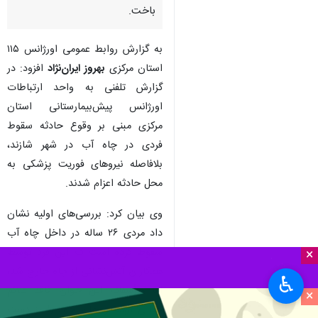
باخت.
به گزارش روابط عمومی اورژانس ۱۱۵
استان مرکزی
بهروز ایران‌نژاد
افزود: در
گزارش تلفنی به واحد ارتباطات
اورژانس پیش‌بیمارستانی استان
مرکزی مبنی بر وقوع حادثه سقوط
فردی در چاه آب در شهر شازند،
بلافاصله نیروهای فوریت‌ پزشکی به
محل حادثه اعزام شدند.
وی بیان کرد: بررسی‌های اولیه نشان
داد مردی ۲۶ ساله در داخل چاه آب
سقوط کرده است ک این فرد توسط
×
همکاران آتش‌نشانی از چاه خارج شد،
♿︎
اما متأسفانه این جوان فاقد علائم
×
حیاتی بوده و جان خود را از دست