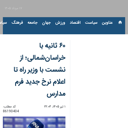
۱۷ مرداد ۱۴۰۵
عناوین‌
سیاست
اقتصاد
ورزش
جهان
جامعه
فرهنگ
سیاس
۶۰ ثانیه با
خراسان‌شمالی؛ از
نشست با وزیر راه تا
اعلام نرخ جدید فرم
مدارس
۱ تیر ۱۴۰۵، ۲۲:۰۴
کد مطلب:
86190404