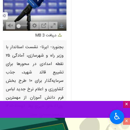
Unmute
Settings
PIP
Enter
Download
دریافت
3 MB
fullscreen
بجنورد- ایرنا- نشست استاندار با
وزیر راه و شهرسازی، آمادگی ۲۵
نقطه امدادی در محورها برای
تشییع قائد شهید، جذب
سرمایه‌گذار برای ۱۰ طرح بخش
کشاورزی و اعلام نرخ جدید لباس
فرم دانش آموزان از مهمترین
×
رویدادهای خبری یک تیرماه ۱۴۰۵
♿︎
خراسان‌شمالی است.
×
استان‌ها
خراسان شمالی