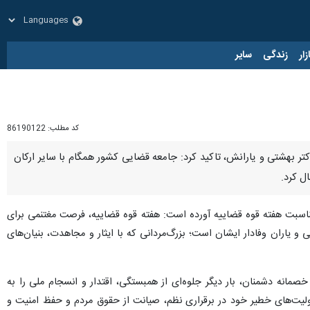
زار
زندگی
سایر
کد مطلب:
86190122