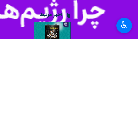
♿︎
تهران- ایرنا- دبیرخانه طرح تصویر 
علاقه‌مند تا پایان تیرماه ۱۴۰۵ تمدید کرد.
به گزارش روز دوشنبه گروه علمی ایرنا 
«تصویر وطن»، مهلت ارسال آثار این فراخوان تا ۳۱ تیرماه ۰۵
طرح ملی «تصویر وطن» به همت معاونت 
آمریکایی–صهیونیستی در «جنگ رمضان» ب
هنرمندان و فعالان هنرهای تجسمی در ر
آثار خود را با محورهایی همچون مقاومت
ارسال کنند.
شرکت در این فراخوان رایگان است و هر 
پیام‌رسان بله به شماره ۰۹۳۸۹۳۸۲۴۷۳ یا آی‌دی