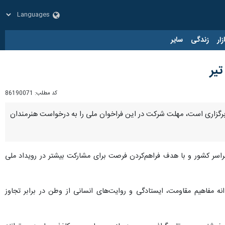
زار
زندگی
سایر
یر
کد مطلب:
86190071