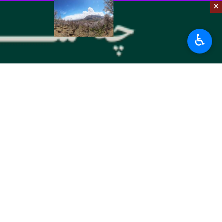
×
روند افزایشی دما در
مشهد- ایرنا- کارشناس
♿︎
نظر شما
*
لطفا متن تصویر را در جعبه متن وارد کنید