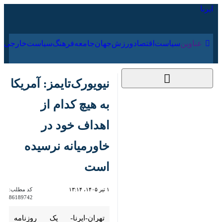
۱۷ مرداد ۱۴۰۵
عناوین‌
سیاست
اقتصاد
ورزش
جهان
جامعه
فرهنگ
نیویورک‌تایمز: آمریکا به
هیچ کدام از اهداف
خود در خاورمیانه
نرسیده است
۱ تیر ۱۴۰۵، ۱۳:۱۴
کد مطلب:
86189742
تهران-ایرنا- یک روزنامه آمریکایی
در گزارش نوشت: با وجود