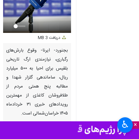
Unmute
Settings
PIP
Enter
Download
دریافت
3 MB
fullscreen
بجنورد- ایرنا- وقوع بارش‌های
رگباری، نیازمندی ارگ تاریخی
بلقیس برای احیا به ۵۰۰ میلیارد
ریال، ساماندهی گلزار شهدا و
مطالبه پنج همتی مردم از
طلافروشان کاغذی از مهمترین
رویدادهای خبری ۳۱ خردادماه
۱۴۰۵ خراسان‌شمالی است.
♿︎
×
استان‌ها
خراسان شمالی