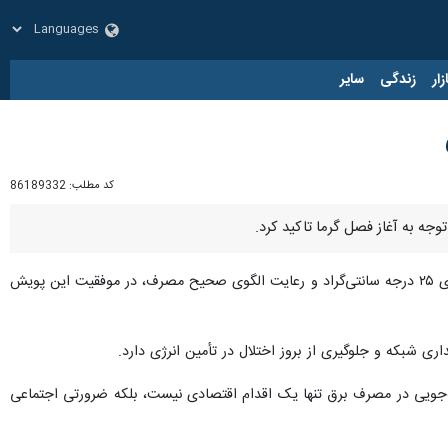
زار
زندگی
سایر
کد مطلب:
86189332