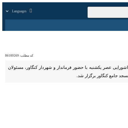
زار
زندگی
سایر
کد مطلب:
86189269