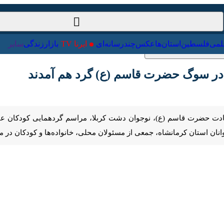
ت‌خارجی
علمی
فلسطین
استان‌ها
عکس
چندرسانه‌ای
ایرنا TV
با
در سوگ حضرت قاسم (ع) گرد هم آمدند
Pause
Play
00:00