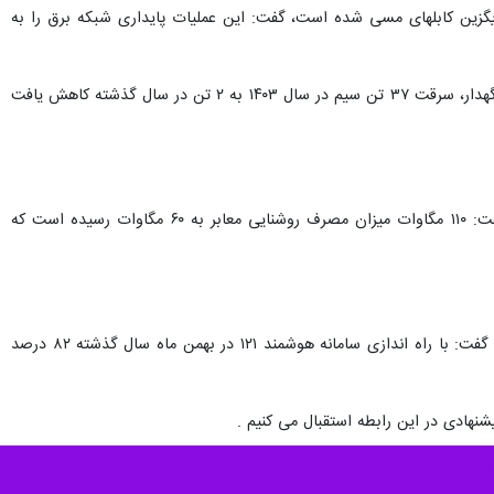
ه برق تبریز کابل خودنگهدار جایگزین کابلهای مسی شده است، گفت: این عملیات پایداری شبکه برق را به
وی با اشاره به اینکه سرقت سیم های مسی از دغدغه های شرکت بود، اظهارکرد: با توجه به جایگزینی سیم های خودنگهدار، سرقت ۳۷ تن سیم در سال ۱۴۰۳ به ۲ تن در سال گذشته کاهش یافت
فرج نیا با اعلام اینکه ۸۰ هزار عدد لامپ چراغ های برق معابر تبریز با لامپ های کم مصرف تعویض شده است، گفت: ۱۱۰ مگاوات میزان مصرف روشنایی معابر به ۶۰ مگاوات رسیده است که
مدیر عامل شرکت توزیع برق تبریز از تحولات این شرکت به منظور تسهیل ارتباط مستمر مردم با این شرکت خبر داد ، گفت: با راه اندازی سامانه هوشمند ۱۲۱ در بهمن ماه سال گذشته ۸۲ درصد
نهادی در این رابطه استقبال می کنیم .
شد ، عامل اصلی این ناترازی را در تبریز تغییر اقلیم و افزایش استفاده از کولرهای گازی