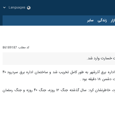
زار
زندگی
سایر
کد مطلب:
86189187
کت خسارت وارد شد.
روز یکشنبه در نشست خبری با اشاره به اینکه در اثر حملات امریکایی صهیونی ساختمان اداره برق آذرشهر به طور کامل تخریب شد و ساختمان اداره برق سردرود ۴۰
یقه بود .
وی با اشاره به اینکه شرکت توزیع برق تبریز مسئولیت تامین برق شهرستان های تبریز، اسکو و آذرشهر را بر عهده دارد، خاطرنشان کرد: سال گذشته جنگ ۱۲ روزه، جنگ ۴۰ روزه و جنگ رمضان