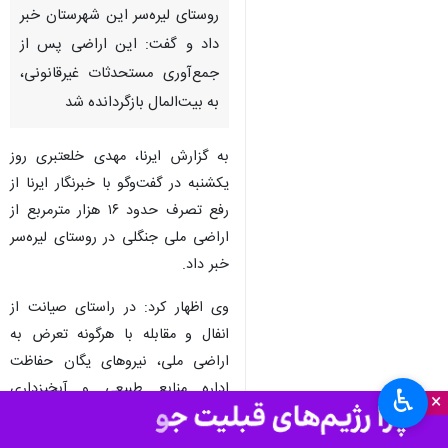
روستای لیره‌سر این شهرستان خبر
داد و گفت: این اراضی پس از
جمع‌آوری مستحدثات غیرقانونی،
به بیت‌المال بازگردانده شد
به گزارش ایرنا، مهدی خلعتبری روز
یکشنبه در گفت‌وگو با خبرنگار ایرنا از
رفع تصرف حدود ۱۶ هزار مترمربع از
اراضی ملی جنگلی در روستای لیره‌سر
خبر داد.
وی اظهار کرد: در راستای صیانت از
انفال و مقابله با هرگونه تعرض به
اراضی ملی، نیروهای یگان حفاظت
اداره منابع طبیعی و آبخیزداری
♿︎
×
شهرستان تنکابن با همکاری واحد
منابع طبیعی قلعه‌گردن (لتاک) و