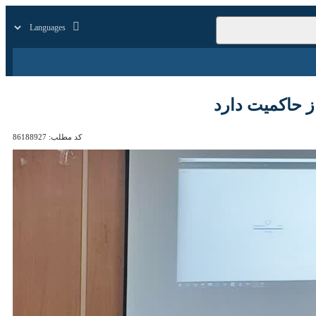
زار
زندگی
سایر
میت دارد
کد مطلب:
86188927