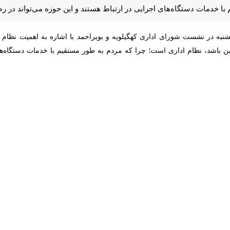
 ارتباط هستند و این حوزه می‌تواند در رضایتمندی یا نارضایتی آن‌ها از حاک
ه در نشست شورای اداری کهگیلویه و بویراحمد با اشاره به اهمیت نظام اد
باشد، نظام اداری است؛ چرا که مردم به طور مستقیم با خدمات دستگاه‌های اج
به عنوان یک زیرساخت نوین در نظام اداری کشور طراحی شد تا امکان پیگیری
ع رسیدگی به شکایات و در نهایت ارتقای سلامت اداری راه‌اندازی شده است.
داوودی اضافه کرد: سامانه فوریت‌های اداری (فواد ۱۲۸) با هدف کمک به دستگاه‌های اج
وی ادام
گویی مربوط می‌شود.
ایت‌های ثبت شده در سامانه فواد افزود: نبود پاسخگویی مناسب، کمبود نیرو
سانی و به‌روز نبودن اطلاعات از جمله مهم‌ترین مواردی است که شهروندان در 
ی بر پایه سه مؤلفه «پایداری خدمت»، «سرعت خدمت» و «کرامت انسانی» طرا