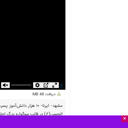
nmute
Settings
PIP
Enter
Download
دریافت
48 MB
fullscreen
الحسن(ع) در قالب سوگواره بزرگ احل
×