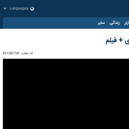
زار
زندگی
سایر
کد مطلب:
86188798