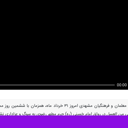
00:00
U
مشهد- ایرنا- ۱۰ هزار دانش‌آموز پسر، معلمان و فرهنگیان مشه
ی من العسل در رواق امام خمینی (ره) حرم مطهر رضوی به سوگ و عزاداری نش