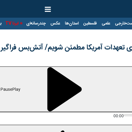
ت‌خارجی
علمی
فلسطین
استان‌ها
عکس
چندرسانه‌ای
ایرنا TV
با
اجرای تعهدات آمریکا مطمئن شویم/ آتش‌بس فراگی