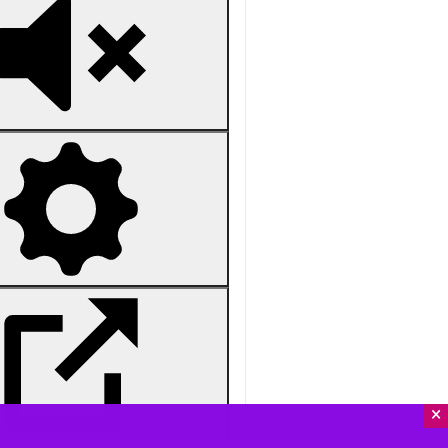
Unmute
Settings
PIP
Enter
Download
دریافت
152 MB
fullscreen
سوئیس، بورگن اشتوک- ایرنا- اسماعیل
×
گفت‌وگوهای سوئیس به دنبال اطمینان ا