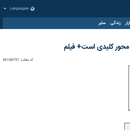
زار
زندگی
سایر
ر محور کلیدی است+ فیلم
کد مطلب:
86188797