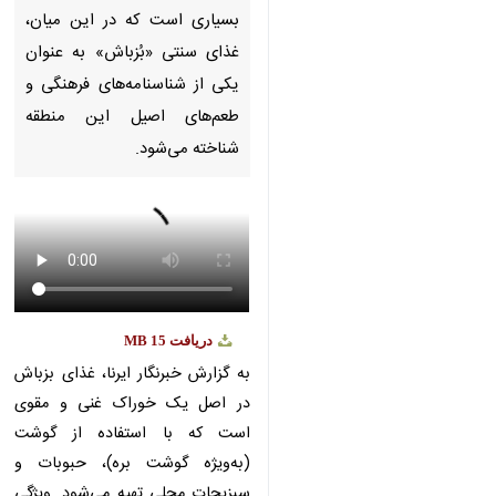
دریافت
15 MB
fullscreen
بیرجند - ایرنا - شهرستان خوسف
در خراسان جنوبی، فراتر از آثار
تاریخی و معماری ، میزبان
میراث‌های فرهنگی ناملموس
بسیاری است که در این میان،
غذای سنتی «بُزباش» به عنوان
یکی از شناسنامه‌های فرهنگی و
طعم‌های اصیل این منطقه شناخته
می‌شود.
به گزارش خبرنگار ایرنا، غذای بزباش
در اصل یک خوراک غنی و مقوی
است که با استفاده از گوشت (به‌ویژه
♿︎
×
گوشت بره)، حبوبات و سبزیجات
محلی تهیه می‌شود. ویژگی بارز این