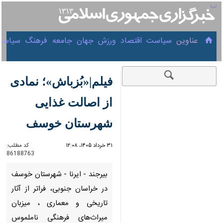
۱۷ مرداد ۱۴۰۵
عناوین‌
سیاست
اقتصاد
ورزش
جهان
جامعه
فرهنگ
سیاس
فیلم|«بُزباش»؛ نمادی از
اصالت غذایی شهرستان
خوسف
۳۱ خرداد ۱۴۰۵، ۱۲:۰۸
کد مطلب:
86188763
00:00
0:00
Download
Unmute
Settings
PIP
Enter