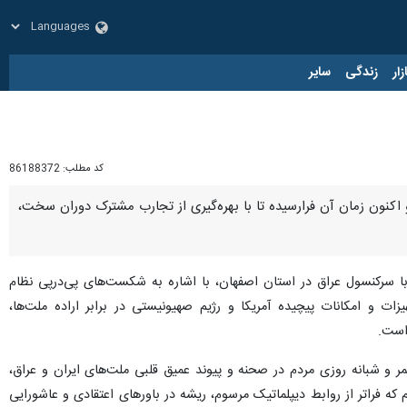
زار
زندگی
سایر
کد مطلب:
86188372