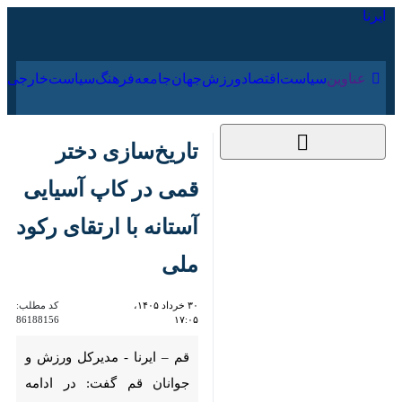
۱۶ مرداد ۱۴۰۵
عناوین‌
سیاست
اقتصاد
ورزش
جهان
جامعه
فرهنگ
سیاس
تاریخ‌سازی دختر قمی
در کاپ آسیایی آستانه
با ارتقای رکود ملی
۳۰ خرداد ۱۴۰۵، ۱۷:۰۵
کد مطلب:
86188156
قم – ایرنا - مدیرکل ورزش و
جوانان قم گفت: در ادامه مسیر
توسعه ترای‌اتلون ایران در سطح
قاره‌ای، فائزه سادات عابدینی‌نژاد،