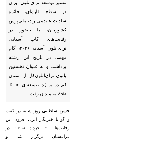
ملی‌پوش کشورمان، با حضور در
رقابت‌های کاپ آسیایی ترای‌اتلون
آستانه ۲۰۲۶، گام مهمی در تاریخ
این رشته برداشت و به عنوان
نخستین بانوی ترای‌اتلون‌کار از
استان قم در پروژه توسعه‌ای
Team Asia به میدان رفت.
حسن سلطانی
روز شنبه در گفت و گو
با خبرنگار ایرنا، افزود: این رقابت‌ها ۳۰
خرداد ۱۴۰۵ در قزاقستان برگزار شد و
عابدینی‌نژاد در ماده اسپرینت بانوان
شامل ۷۵۰ متر شنا، ۲۰ کیلومتر
دوچرخه‌سواری و ۵ کیلومتر دو با
♿︎
برترین ورزشکاران قاره آسیا رقابت
کرد.