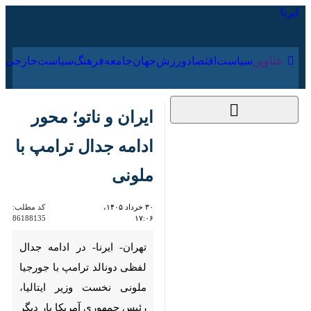
۱۷ مرداد ۱۴۰۵
عناوین‌
سیاست
اقتصاد
ورزش
جهان
جامعه
فرهنگ
سیاس
ایران و ناتو؛ محور ادامه
جدال ترامپ با ملونی
۳۰ خرداد ۱۴۰۵، ۱۷:۰۶
کد مطلب:
86188135
تهران- ایرنا- در ادامه جدال لفظی
دونالد ترامپ با جورجیا ملونی
نخست وزیر ایتالیا، رئیس
جمهوری آمریکا بار دیگر از حمایت
نکردن رم از تجاوزات علیه ایران و