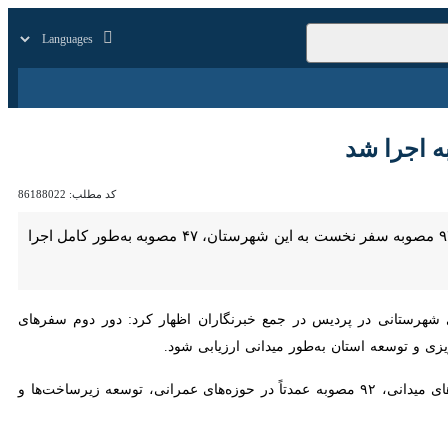
زار
زندگی
سایر
کد مطلب:
86188022
تهران - ایرنا- استاندار تهران با اعلام آغاز رسمی دور دوم سفرهای شهرستانی از پردیس، گفت: از مجموع ۹۲ مصوبه سفر نخست به این شهرستان، ۴۷ مصوبه به‌طور کامل اجرا شده و برای
تانی در پردیس در جمع خبرنگاران اظهار کرد: دور دوم سفرهای شهرستانی
 به‌طور میدانی ارزیابی شود.
وی افزود: در سفر ۱۷ خردادماه سال گذشته به شهرستان پردیس، پس از برگزاری جلسات متعدد و انجام بازدیدهای میدانی، ۹۲ مصوبه عمدتاً در حوزه‌های عمرانی، توسعه زیرساخت‌ها و ارتقای