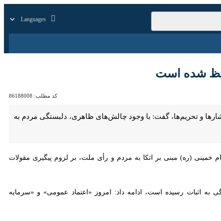
زار
زندگی
سایر
شده است
کد مطلب:
86188008
ا و تحریم‌ها، گفت: با وجود چالش‌های ظاهری، دلبستگی مردم به وطن و
نی (ره) مبنی بر اتکا به مردم و رأی ملت، بر لزوم پیگیری مقولات کاربردی
ات رسیده است، ادامه داد: امروز «اعتماد عمومی» و «سرمایه اجتماعی» به