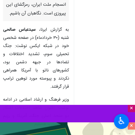
انسجام ملت ایران، رمزگشای این
پیروزی است. نگاهبان آن باشیم.
به گزارش ایرنا،
سیدعباس صالحی
شنبه (۳۰ خردادماه)
در صفحه شخصی
خود در شبکه ایکس نوشت: جنگ
تحمیلی سوم، تشدید اختلافات و
تضادها در جبهه دشمن بود،
کشورهای ناتو با آمریکا همراهی
نکردند و پیوسته مورد توهین ترامپ
قرار گرفتند.
وزیر فرهنگ و ارشاد اسلامی در ادامه
×
نوشت: اکنون شاهد اختلافات آشکار
دو متحد اصلی جنگ، آمریکا و رژیم
♿︎
صهیونیستی، هستیم.
×