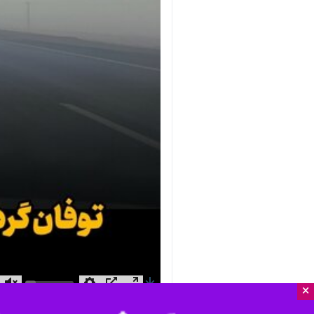
×
nmute
Settings
PIP
Enter
Download
دریافت
19 MB
fullscreen