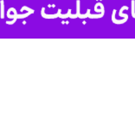
ز صبح شنبه موجب کاهش شدید دید افقی در محور زابل ـ زاهدان شد و تردد خ
ای منطقه سیستان تا اواسط هفته آینده وزش باد شدید و در مناطق مستعد، ط