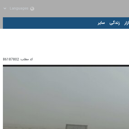
زار
زندگی
سایر
کد مطلب:
86187802