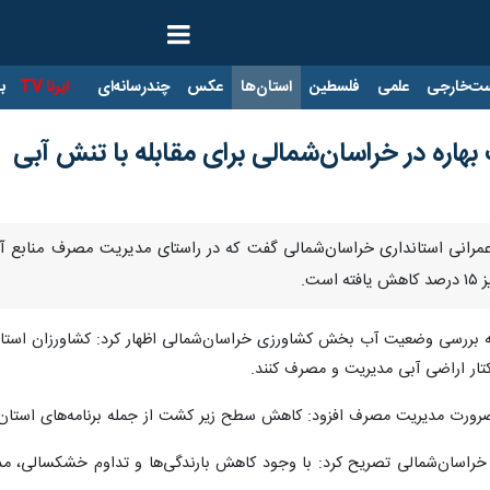
ت‌خارجی
علمی
فلسطین
استان‌ها
عکس
چندرسانه‌ای
ایرنا TV
با