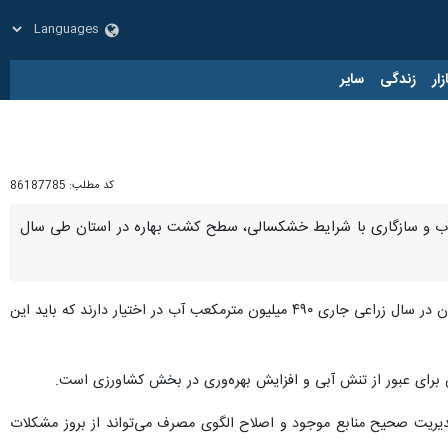
زار
زندگی
سایر
کد مطلب:
86187785